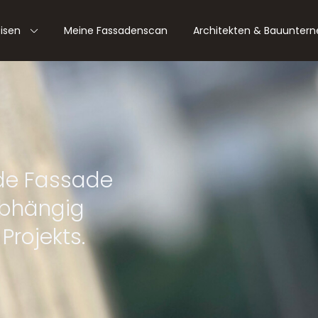
tisen
Meine Fassadenscan
Architekten & Bauunter
akter und
ck, Stein