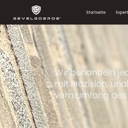
Startseite
Exper
Wir bringen Char
Ausstrahlung zurü
für Stein